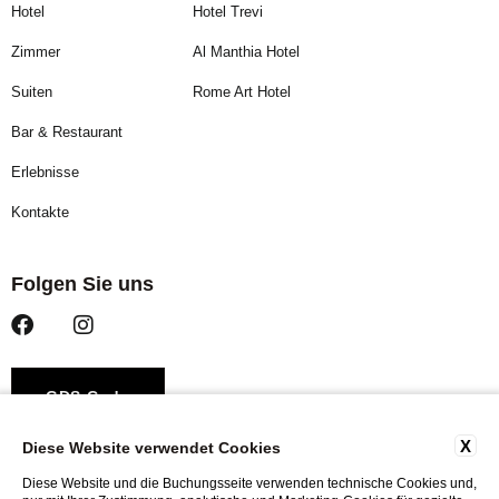
Hotel
Hotel Trevi
Zimmer
Al Manthia Hotel
Suiten
Rome Art Hotel
Bar & Restaurant
Erlebnisse
Kontakte
Folgen Sie uns
GDS Code
X
Diese Website verwendet Cookies
Amadeus – YX ROMTCO
Sabre – YX 621735
Diese Website und die Buchungsseite verwenden technische Cookies und,