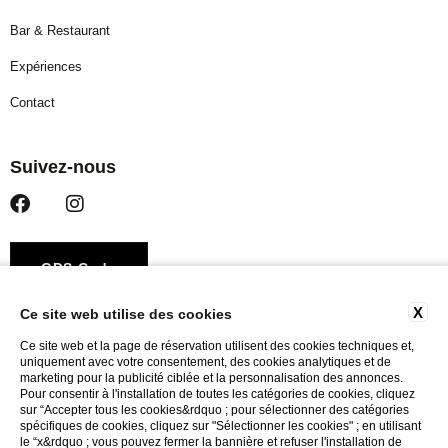
Bar & Restaurant
Expériences
Contact
Suivez-nous
GDS Code
X
Ce site web utilise des cookies
Amadeus – YX ROMTCO
Sabre – YX 621735
Ce site web et la page de réservation utilisent des cookies techniques et,
uniquement avec votre consentement, des cookies analytiques et de
Galileo / Apollo – YX AS274
marketing pour la publicité ciblée et la personnalisation des annonces.
Pour consentir à l'installation de toutes les catégories de cookies, cliquez
Worldspan – YX A2307
sur “Accepter tous les cookies&rdquo ; pour sélectionner des catégories
spécifiques de cookies, cliquez sur "Sélectionner les cookies" ; en utilisant
le “x&rdquo ; vous pouvez fermer la bannière et refuser l'installation de